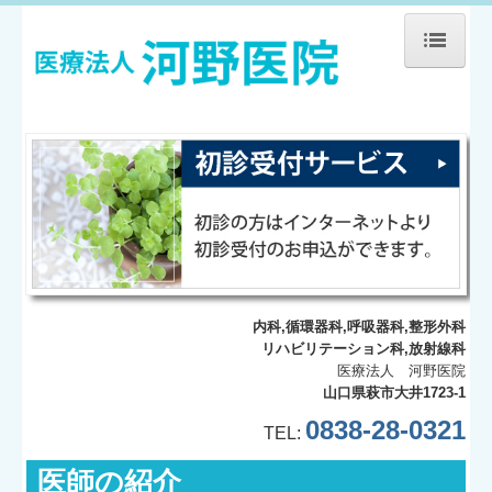
ホーム
診療案内
初診の方へ
国保人間ドック
内科,循環器科,呼吸器科,整形外科
医師の紹介
リハビリテーション科,放射線科
医療法人 河野医院
スタッフの紹介
山口県萩市大井1723-1
0838-28-0321
TEL:
施設、設備など
医師の紹介
交通案内