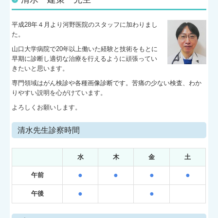
平成28年４月より河野医院のスタッフに加わりまし
た。
山口大学病院で20年以上働いた経験と技術をもとに
早期に診断し適切な治療を行えるように頑張ってい
きたいと思います。
専門領域はがん検診や各種画像診断です。苦痛の少ない検査、わか
りやすい説明を心がけています。
よろしくお願いします。
清水先生診察時間
水
木
金
土
●
●
●
●
午前
●
●
午後