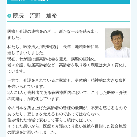
メディカルホーム絆
院長 河野 通裕
スタッフ募集
医療と介護の連携をめざし、新たな一歩を踏み出し
ました。
施設基準
私たち、医療法人河野医院は、長年、地域医療に邁
進してまいりました。
現在、わが国は超高齢社会を迎え、病態の複雑化、
老々介護、独居高齢者など、高齢者を取り巻く環境は大きく変化し
ています。
一方で、介護をされているご家族も、身体的・精神的に大きな負担
を強いられています。
3人に1人が高齢者である萩医療圏内において、こうした医療・介護
の問題は、深刻化しています。
今の日本を築き上げた高齢者の皆様の最期が、不安を感じるもので
あったり、寂しさを覚えるものであってはならない。
住み慣れた地域で安心して暮らし続けてほしい。
そうした想いから、医療と介護のより良い連携を目指した複合施設
の開設を計画いたしました。